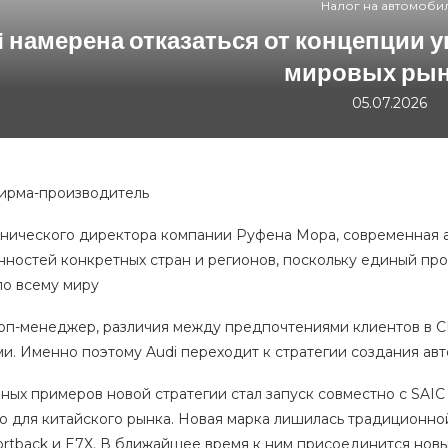
Налог на автомоби
i намерена отказаться от концепции 
мировых ры
05.07.2026
фирма-производитель
хнического директора компании Руфена Мора, современная 
нностей конкретных стран и регионов, поскольку единый пр
по всему миру
топ-менеджер, различия между предпочтениями клиентов в С
и. Именно поэтому Audi переходит к стратегии создания авт
вных примеров новой стратегии стал запуск совместно с SAI
о для китайского рынка. Новая марка лишилась традиционной
ortback и E7X. В ближайшее время к ним присоединится новы