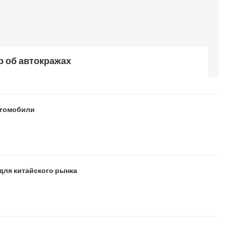
р об автокражах
втомобили
для китайского рынка