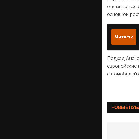
отказываться 
основной рос
Читать:
Подход Audi 
европейские п
автомобилей 
НОВЫЕ ПУБ