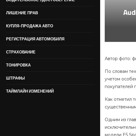
Aud
ЛИШЕНИЕ ПРАВ
КУПЛЯ-ПРОДАЖА АВТО
РЕГИСТРАЦИЯ АВТОМОБИЛЯ
СТРАХОВАНИЕ
Автор фото: 
ТОНИРОВКА
По словам те
ШТРАФЫ
учетом особе
покупателей 
ТАЙМЛАЙН ИЗМЕНЕНИЙ
Как отметил 
существенным
Одним из гла
исключительн
модели E5 Sp