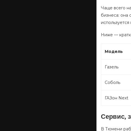
Чаще всего на
бизнеса: она 
используется
Ниже — кратк
Модель
Газель
Соболь
ГАЗон Next
Сервис, 
В Тюмени раб