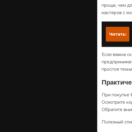
проще, чем д
мастеров с мо
Читать:
Если важна ск
предпринимат
простоя техни
Практиче
При покупке б
Осмотрите ко
Обратите вни
Полезный спи