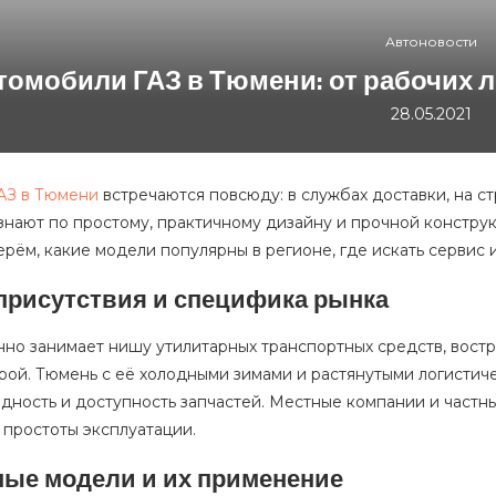
Автоновости
томобили ГАЗ в Тюмени: от рабочих л
28.05.2021
АЗ в Тюмени
встречаются повсюду: в службах доставки, на ст
узнают по простому, практичному дизайну и прочной констру
ерём, какие модели популярны в регионе, где искать сервис 
присутствия и специфика рынка
нно занимает нишу утилитарных транспортных средств, вост
рой. Тюмень с её холодными зимами и растянутыми логистич
дность и доступность запчастей. Местные компании и частн
 простоты эксплуатации.
ые модели и их применение