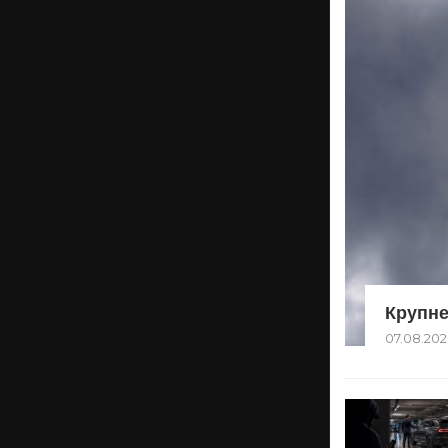
Крупне
07.08.202