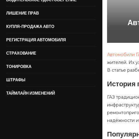
ЛИШЕНИЕ ПРАВ
Ав
КУПЛЯ-ПРОДАЖА АВТО
РЕГИСТРАЦИЯ АВТОМОБИЛЯ
СТРАХОВАНИЕ
Автомобили Г
жителей. Их 
ТОНИРОВКА
В статье разб
ШТРАФЫ
История 
ТАЙМЛАЙН ИЗМЕНЕНИЙ
ГАЗ традицио
инфраструкту
ремонтоприго
надёжности и
Популярн