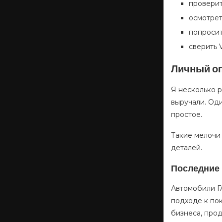
проверит
осмотрет
попросит
сверить 
Личный о
Я несколько р
выручали. Оди
простое.
Такие мелочи
деталей.
Последние
Автомобили Г
подходе к пок
бизнеса, прод