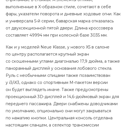
выполненные в X-образном стиле, сочетают в себе
фары, указатели поворота и дневные ходовые огни. Как
и универсала 5-й серии, баварская марка отказалась
от двухсекционной пятой двери. Длина кроссовера
составляет 49994 мм при колесной базе 3035 мм.
Как и у моделей Neue Klasse, у нового X5 в салоне
по центру располагается крупный экран
со скошенными углами диагональю 17,9 дюйма, а также
панорамный дисплей у основания лобового стекла.
Руль с необычными спицами также позаимствован
у i3/iX3, однако со спортивным М-пакетом версии
он будет выглядеть иначе. Также предусмотрены
проекционный 3D-дисплей и 14,6-дюймовый экран для
переднего пассажира. Двери снабжены доводчиками
по умолчанию, опционально они могут закрываться
по нажатию кнопки. Центральная консоль отделана
настоящим сланцем, а селектор трансмиссии