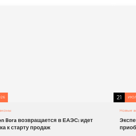
21
026
ИЮЛ
аконы
Новые а
en Bora возвращается в ЕАЭС: идет
Экспе
ка к старту продаж
приоб