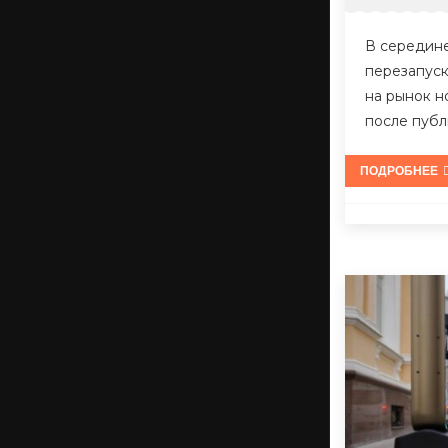
В середине
перезапуск
на рынок н
после публ
ПОДРОБНЕЕ