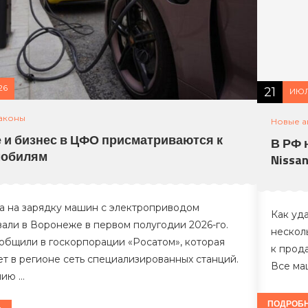
26
21
ИЮЛ
аконы
Новые а
 и бизнес в ЦФО присматриваются к
В РФ 
мобилям
Nissan
а на зарядку машин с электроприводом
Как уда
али в Воронеже в первом полугодии 2026-го.
нескол
общили в госкорпорации «Росатом», которая
к прод
т в регионе сеть специализированных станций.
Все ма
нию …
ПОДРОБ