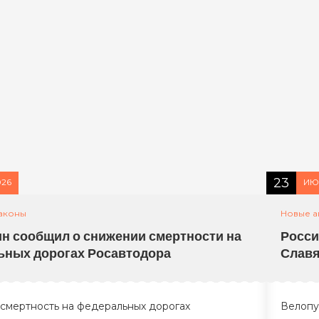
23
026
ИЮ
аконы
Новые а
н сообщил о снижении смертности на
Росси
ьных дорогах Росавтодора
Славя
 смертность на федеральных дорогах
Велопу