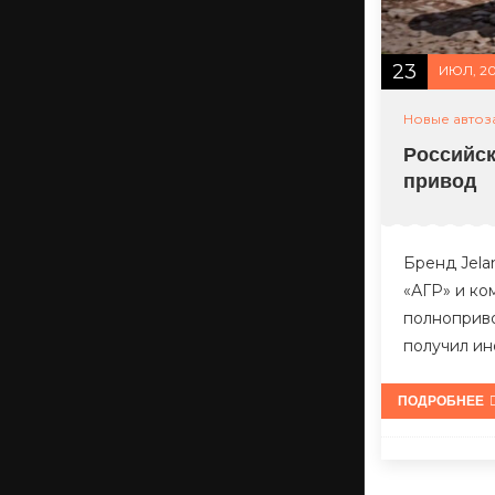
23
ИЮЛ, 2
Новые автоз
Российск
привод
Бренд Jela
«АГР» и ко
полноприво
получил ин
ПОДРОБНЕЕ