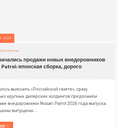
, 2026
втозаконы
начались продажи новых внедорожников
 Patrol: японская сборка, дорого
лось выяснить «Российской газете», сразу
ько крупных дилерских холдингов предложили
аже внедорожники Nissan Patrol 2026 года выпуска.
шины выпущены …
НЕЕ