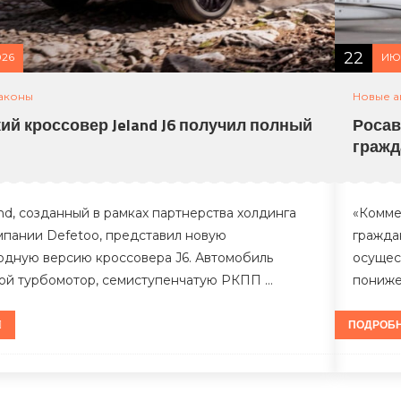
22
026
ИЮ
аконы
Новые а
ий кроссовер Jeland J6 получил полный
Росав
гражд
nd, созданный в рамках партнерства холдинга
«Комме
мпании Defetoo, представил новую
гражда
дную версию кроссовера J6. Автомобиль
осущес
ой турбомотор, семиступенчатую РКПП …
пониже
ПОДРОБ