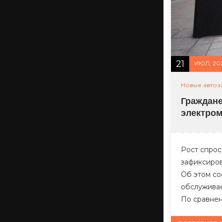
21
ИЮЛ, 20
Новые автоз
Граждане
электро
Рост спрос
зафиксиров
Об этом со
обслуживае
По сравне