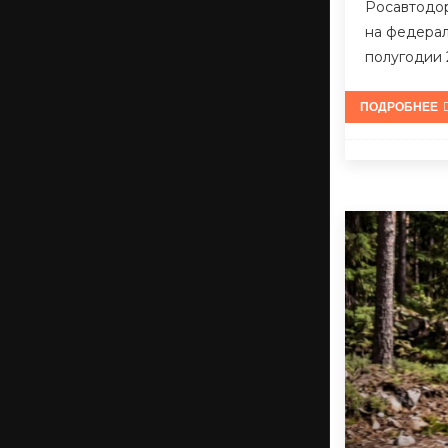
Росавтодор
на федерал
полугодии 
ПОДРОБНЕЕ