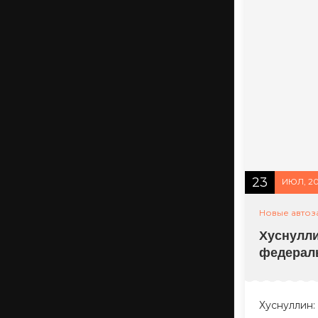
23
ИЮЛ, 2
Новые автоз
Хуснулли
федерал
Хуснуллин: