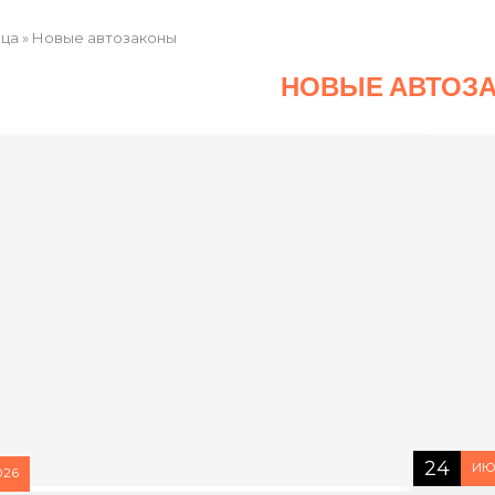
ица
»
Новые автозаконы
НОВЫЕ АВТОЗ
24
ИЮ
026