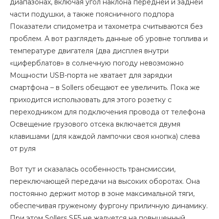
диапазонах, включая угол наклона передней и задней
части подушки, а также поясничного подпора
Показатели спидометра и тахометра считываются без
проблем. А вот разглядеть данные об уровне топлива и
температуре двигателя (два дисплея внутри
«циферблатов» в солнечную погоду невозможно
Мощности USB-порта не хватает для зарядки
смартфона – в Sollers обещают ее увеличить. Пока же
приходится использовать для этого розетку с
переходником для подключения провода от телефона
Освещение грузового отсека включается двумя
клавишами (для каждой лампочки своя кнопка) слева
от руля
Вот тут и сказалась особенность трансмиссии,
переключающей передачи на высоких оборотах. Она
постоянно держит мотор в зоне максимальной тяги,
обеспечивая груженому фургону приличную динамику.
При этом Sollers SF5 не жалуется на повышенный