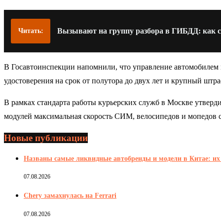
Вызывают на группу разбора в ГИБДД: как се
Читать:
В Госавтоинспекции напомнили, что управление автомобилем в 
удостоверения на срок от полутора до двух лет и крупный штра
В рамках стандарта работы курьерских служб в Москве утверди
модулей максимальная скорость СИМ, велосипедов и мопедов с
Новые публикации
Названы самые ликвидные автобренды и модели в Китае: их 
07.08.2026
Chery замахнулась на Ferrari
07.08.2026