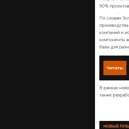
90% проектов
По словам Эсп
производства
компаний и и
компоненты а
базы для разн
Читать:
В рамках ново
также разрабо
НОВЫЕ ПУБ
Мусоро