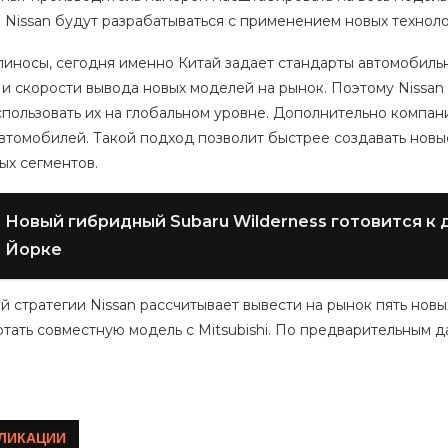
 Nissan будут разрабатываться с применением новых техноло
иносы, сегодня именно Китай задает стандарты автомобильн
 и скорости вывода новых моделей на рынок. Поэтому Nissa
спользовать их на глобальном уровне. Дополнительно компа
втомобилей. Такой подход позволит быстрее создавать нов
ых сегментов.
Новый гибридный Subaru Wilderness готовится к 
Йорке
й стратегии Nissan рассчитывает вывести на рынок пять новых
тать совместную модель с Mitsubishi. По предварительным д
ЛИКАЦИИ
воз вывалил горящий мусор на дорогу в центре 