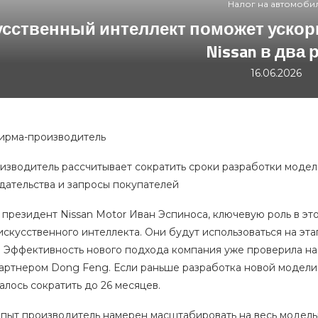
Налог на автомоби
усственный интеллект поможет уско
Nissan в два 
16.06.2026
фирма-производитель
изводитель рассчитывает сократить сроки разработки моделе
дательства и запросы покупателей
л президент Nissan Motor Иван Эспиноса, ключевую роль в 
искусственного интеллекта. Они будут использоваться на эт
. Эффективность нового подхода компания уже проверила на
артнером Dong Feng. Если раньше разработка новой модели у 
алось сократить до 26 месяцев.
пыт производитель намерен масштабировать на весь модельн