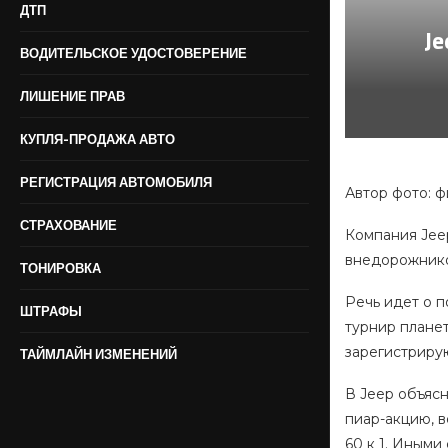
ДТП
J
ВОДИТЕЛЬСКОЕ УДОСТОВЕРЕНИЕ
ЛИШЕНИЕ ПРАВ
КУПЛЯ-ПРОДАЖА АВТО
РЕГИСТРАЦИЯ АВТОМОБИЛЯ
Автор фото: 
СТРАХОВАНИЕ
Компания Jee
внедорожнико
ТОНИРОВКА
Речь идет о 
ШТРАФЫ
турнир плане
зарегистрирую
ТАЙМЛАЙН ИЗМЕНЕНИЙ
В Jeep объяс
пиар-акцию, 
60 к 1. Иными