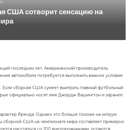
ль
рная США сотворит сенсацию на
мира
акций последних лет. Американский производитель
чения автомобиля потребуется выполнить важное условие
. Если сборная США сумеет выиграть главный футбольный
торые официально носят имя Джордж Вашингтон и заранее
арактер бренда. Однако это больше похоже на хитрую
ды сборной США на чемпионате мира составляет примерно
идется расстаться со 100 внедорожниками, остаются