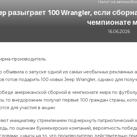
Налог на автомоби
eep разыграет 100 Wrangler, если сбо
чемпионате 
16.06.2026
фирма-производитель
p объявила о запуске одной из самых необычных рекламных 
в готов подарить 100 новых Jeep Wrangler, однако для полу
победе американской сборной в чемпионате мира по футболу
ты, то внедорожник получат первые 100 граждан страны, ко
тся для участия в акции.
няют инициативу стремлением подчеркнуть патриотический х
ведь, по оценкам букмекерских компаний, вероятность побе
 словами, шансы на то, что производителю действительно пр