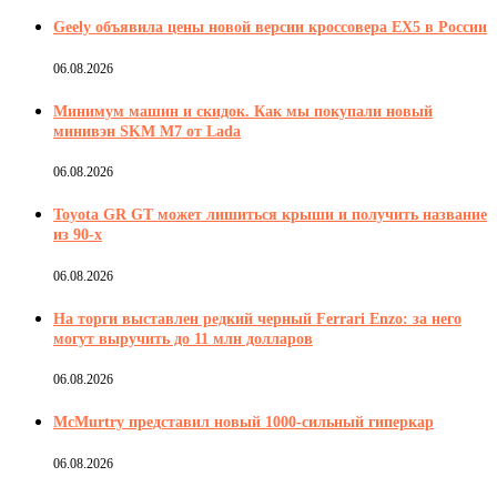
Geely объявила цены новой версии кроссовера EX5 в России
06.08.2026
Минимум машин и скидок. Как мы покупали новый
минивэн SKM M7 от Lada
06.08.2026
Toyota GR GT может лишиться крыши и получить название
из 90-х
06.08.2026
На торги выставлен редкий черный Ferrari Enzo: за него
могут выручить до 11 млн долларов
06.08.2026
McMurtry представил новый 1000-сильный гиперкар
06.08.2026