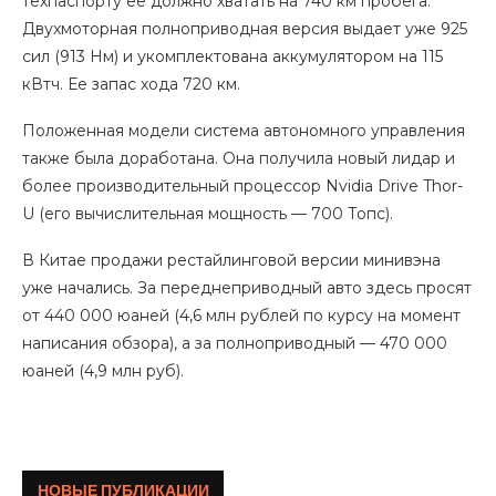
техпаспорту ее должно хватать на 740 км пробега.
Двухмоторная полноприводная версия выдает уже 925
сил (913 Нм) и укомплектована аккумулятором на 115
кВтч. Ее запас хода 720 км.
Положенная модели система автономного управления
также была доработана. Она получила новый лидар и
более производительный процессор Nvidia Drive Thor-
U (его вычислительная мощность — 700 Топс).
В Китае продажи рестайлинговой версии минивэна
уже начались. За переднеприводный авто здесь просят
от 440 000 юаней (4,6 млн рублей по курсу на момент
написания обзора), а за полноприводный — 470 000
юаней (4,9 млн руб).
Мусоровоз вывалил горящий мусор
НОВЫЕ ПУБЛИКАЦИИ
на дорогу в центре Москвы