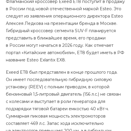
Флагманский кроссовер Exeed ET8 поступит в продажу
в России под новой отечественной маркой Esteo. Это
следует из заявления операционного директора Esteo
Алексея Ледкова на презентации бренда в Москве.
Гибридный кроссовер сегмента SUV-F планируется
представить в ближайшее время, его продажи
в России могут начаться в 2026 году. Как отмечает
портал «Китайские автомобили», ET8 будет иметь в РФ
название Esteo Exlantix EX8.
Exeed ET8 был представлен в конце прошлого года.
Он имеет последовательную гибридную силовую
установку (REEV) с полным приводом, в которой
бензиновый 1,5-литровый двигатель (156 л.с.) не связан
с колесами и выступает в роли генератора для
подзарядки тяговой батареи емкостью 40 кВт·ч.
Суммарная пиковая мощность электромоторов
составляет 469 л.с. Запас хода исключительно
на электротяге превышает 200 км, а в гибридном