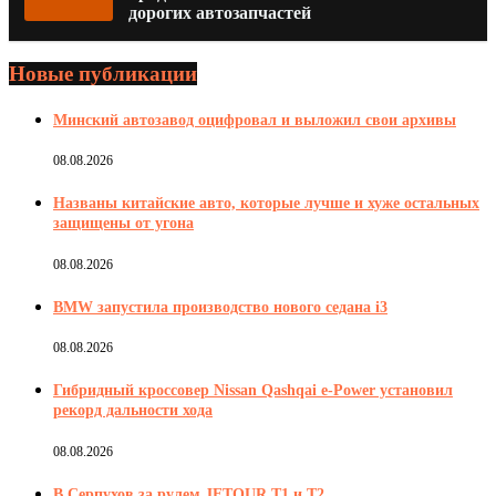
дорогих автозапчастей
Новые публикации
Минский автозавод оцифровал и выложил свои архивы
08.08.2026
Названы китайские авто, которые лучше и хуже остальных
защищены от угона
08.08.2026
BMW запустила производство нового седана i3
08.08.2026
Гибридный кроссовер Nissan Qashqai e-Power установил
рекорд дальности хода
08.08.2026
В Серпухов за рулем JETOUR T1 и T2