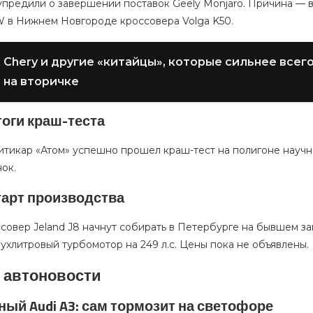
предили о завершении поставок Geely Monjaro. Причина — в
W в Нижнем Новгороде кроссовера Volga K50.
Chery и другие «китайцы», которые сильнее все
на вторичке
тоги краш-теста
итикар «Атом» успешно прошел краш-тест на полигоне научн
ок.
 старт производства
овер Jeland J8 начнут собирать в Петербурге на бывшем зав
ухлитровый турбомотор на 249 л.с. Цены пока не объявлены.
 автоновости
ый Audi A3: сам тормозит на светофоре