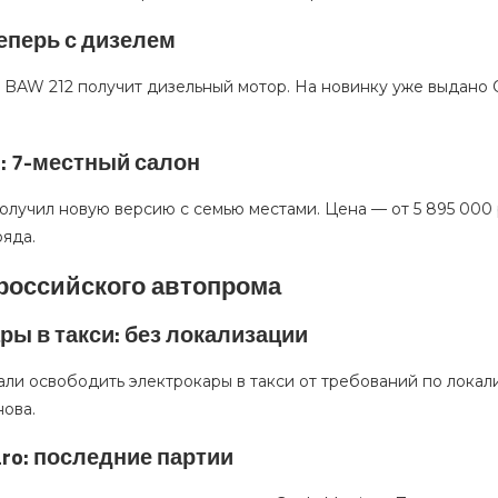
теперь с дизелем
AW 212 получит дизельный мотор. На новинку уже выдано ОТ
n: 7-местный салон
олучил новую версию с семью местами. Цена — от 5 895 000
ряда.
российского автопрома
ры в такси: без локализации
али освободить электрокары в такси от требований по локал
нова.
aro: последние партии