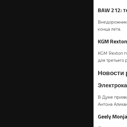
BAW 212: 
Внедорожник B
конца лета.
KGM Rexto
KGM Rexton п
для третьего 
Новости 
Электрока
В Думе призв
Антона Алиха
Geely Monj