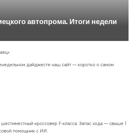
мецкого автопрома. Итоги недели
таец»
женедельном дайджесте наш сайт — коротко о самом
 шестиместный кроссовер F-класса. Запас хода — свыше 1
осовой помощник с ИИ.