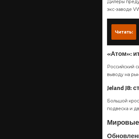
Дилеры преду
экс-заводе V
Читать:
«Атом»: и
Российский с
выводу на рын
Jeland J8:
Большой кросс
подвеска и дв
Мировые
Обновленн