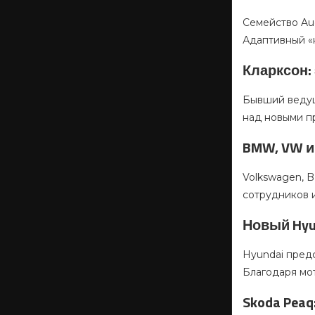
Семейство Aud
Адаптивный «к
Кларксон:
Бывший ведущ
над новыми п
BMW, VW и
Volkswagen, 
сотрудников 
Новый Hyu
Hyundai предс
Благодаря мот
Skoda Pea