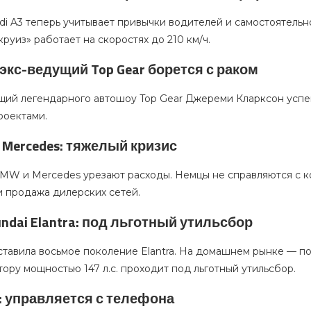
i A3 теперь учитывает привычки водителей и самостоятельн
руиз» работает на скоростях до 210 км/ч.
 экс-ведущий Top Gear борется с раком
ий легендарного автошоу Top Gear Джереми Кларксон успеш
роектами.
 Mercedes: тяжелый кризис
BMW и Mercedes урезают расходы. Немцы не справляются с 
и продажа дилерских сетей.
ndai Elantra: под льготный утильсбор
тавила восьмое поколение Elantra. На домашнем рынке — под
ору мощностью 147 л.с. проходит под льготный утильсбор.
q: управляется с телефона