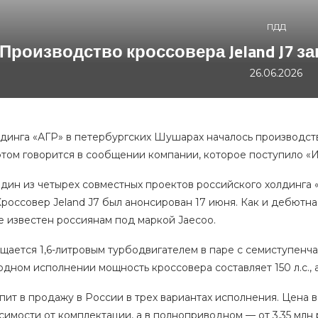
ПДД
Производство кроссовера Jeland J7 з
26.06.2026
лдинга «АГР» в петербургских Шушарах началось производст
 этом говорится в сообщении компании, которое поступило «И
один из четырех совместных проектов российского холдинга 
 Кроссовер Jeland J7 был анонсирован 17 июня. Как и дебютна
е известен россиянам под маркой Jaecoo.
ащается 1,6-литровым турбодвигателем в паре с семиступен
ном исполнении мощность кроссовера составляет 150 л.с., а
ит в продажу в России в трех вариантах исполнения. Цена в
симости от комплектации, а в полноприводном — от 3,35 млн 