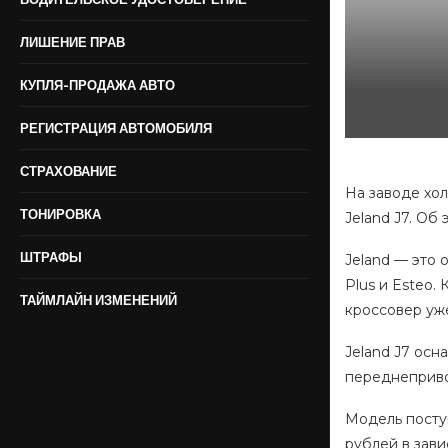
ЛИШЕНИЕ ПРАВ
КУПЛЯ-ПРОДАЖА АВТО
РЕГИСТРАЦИЯ АВТОМОБИЛЯ
СТРАХОВАНИЕ
На заводе хо
ТОНИРОВКА
Jeland J7. Об
ШТРАФЫ
Jeland — это 
Plus и Esteo.
ТАЙМЛАЙН ИЗМЕНЕНИЙ
кроссовер уж
Jeland J7 осн
переднепривод
Модель поступ
рублей в зави