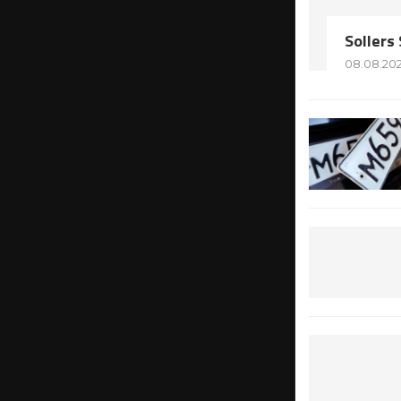
Soller
08.08.20