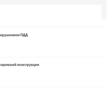
 нарушением ПДД
старевшей конструкции