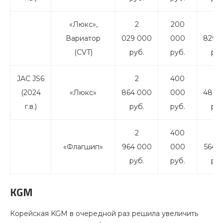
«Люкс»,
2
200
1
Вариатор
029 000
000
829 
(CVT)
руб.
руб.
руб
JAC JS6
2
400
2
(2024
«Люкс»
864 000
000
486 
г.в.)
руб.
руб.
руб
2
400
2
«Флагшип»
964 000
000
564 
руб.
руб.
руб
KGM
Корейская KGM в очередной раз решила увеличить