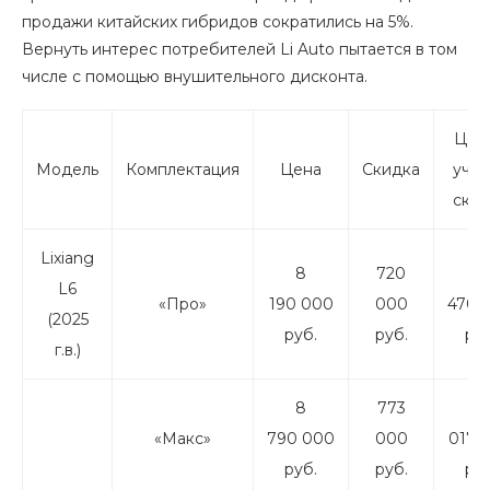
продажи китайских гибридов сократились на 5%.
Вернуть интерес потребителей Li Auto пытается в том
числе с помощью внушительного дисконта.
Цена
Модель
Комплектация
Цена
Скидка
учет
ски
Lixiang
8
720
7
L6
«Про»
190 000
000
470 
(2025
руб.
руб.
руб
г.в.)
8
773
8
«Макс»
790 000
000
017 
руб.
руб.
руб