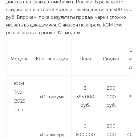
дисконт на свои автомобили в России. В результате
скидки на некоторые модели начали достигать 600 тыс.
руб. Впрочем, пока результаты продаж марки сложно
назвать выдающимися. С января по апрель KGM смог
реализовать на рынке 971 модель.
Цен
Модель
Комплектация
Цена
Скидка
уче
ски
KGM
3
200
3
Tivoli
«Оптимум»
395 000
000
195 
(2025
руб.
руб.
ру
г.в.)
3
200
3
«Премьер»
600 000
000
400 