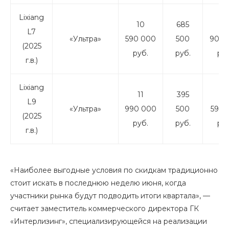
Lixiang
10
685
9
L7
«Ультра»
590 000
500
904 
(2025
руб.
руб.
руб
г.в.)
Lixiang
11
395
11
L9
«Ультра»
990 000
500
594 
(2025
руб.
руб.
руб
г.в.)
«Наиболее выгодные условия по скидкам традиционно
стоит искать в последнюю неделю июня, когда
участники рынка будут подводить итоги квартала», —
считает заместитель коммерческого директора ГК
«Интерлизинг», специализирующейся на реализации