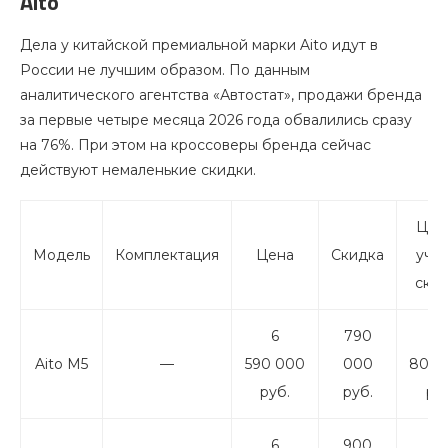
Aito
Дела у китайской премиальной марки Aito идут в
России не лучшим образом. По данным
аналитического агентства «Автостат», продажи бренда
за первые четыре месяца 2026 года обвалились сразу
на 76%. При этом на кроссоверы бренда сейчас
действуют немаленькие скидки.
Цен
Модель
Комплектация
Цена
Скидка
уче
ски
6
790
5
Aito M5
—
590 000
000
800 
руб.
руб.
ру
6
900
6