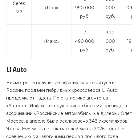
Seres
«Про»
990 000
000
090 
M7
руб.
руб.
ру
7
300
7
«Макс»
490 000
000
190 
руб.
руб.
ру
Li Auto
Несмотря на получение официального статуса в
России, продажи гибридных кроссоверов Li Auto
продолжают падать. По статистике агентства
«Автостат-Инфо», которую привел бывший президент
ассоциации «Российские автомобильные дилеры» Олег
Мосеев, в апреле было реализовано 348 экземпляров.
Это на 65% меньше показателей марта 2026 года. По
сравнению с аналогичным период прошлого года