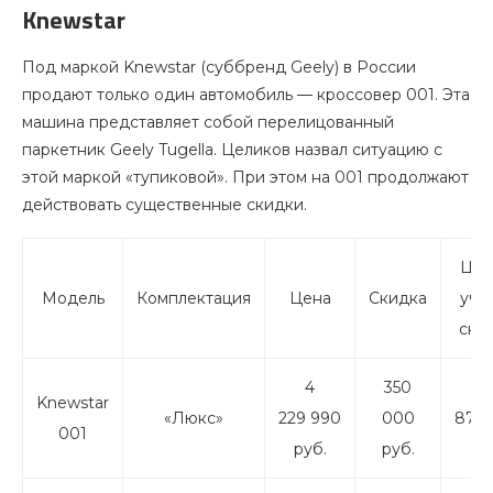
Knewstar
Под маркой Knewstar (суббренд Geely) в России
продают только один автомобиль — кроссовер 001. Эта
машина представляет собой перелицованный
паркетник Geely Tugella. Целиков назвал ситуацию c
этой маркой «тупиковой». При этом на 001 продолжают
действовать существенные скидки.
Цен
Модель
Комплектация
Цена
Скидка
уче
ски
4
350
3
Knewstar
«Люкс»
229 990
000
879 
001
руб.
руб.
ру