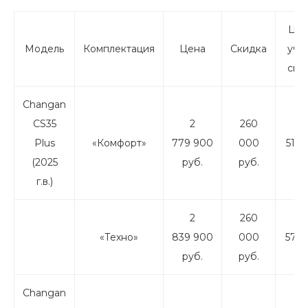
Цен
Модель
Комплектация
Цена
Скидка
уче
ски
Changan
CS35
2
260
2
Plus
«Комфорт»
779 900
000
519 
(2025
руб.
руб.
ру
г.в.)
2
260
2
«Техно»
839 900
000
579 
руб.
руб.
ру
Changan