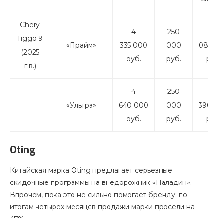
Chery
4
250
4
Tiggo 9
«Прайм»
335 000
000
085 
(2025
руб.
руб.
руб
г.в.)
4
250
4
«Ультра»
640 000
000
390 
руб.
руб.
руб
Oting
Китайская марка Oting предлагает серьезные
скидочные программы на внедорожник «Паладин».
Впрочем, пока это не сильно помогает бренду: по
итогам четырех месяцев продажи марки просели на