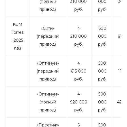
(полный
310 000
000
045 
привод)
руб.
руб.
ру
KGM
«Сити»
4
600
3
Torres
(передний
210 000
000
610 
(2025
привод)
руб.
руб.
ру
г.в.)
«Оптимум»
4
500
4
(передний
615 000
000
115 
привод)
руб.
руб.
ру
«Оптимум»
4
500
4
(полный
920 000
000
420 
привод)
руб.
руб.
ру
«Престиж»
5
500
4