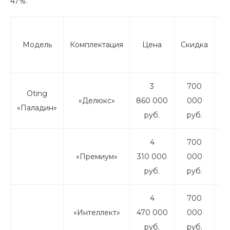
47%.
Ц
Модель
Комплектация
Цена
Скидка
у
с
3
700
Oting
«Делюкс»
860 000
000
1
«Паладин»
руб.
руб.
4
700
«Премиум»
310 000
000
6
руб.
руб.
4
700
«Интеллект»
470 000
000
7
руб.
руб.