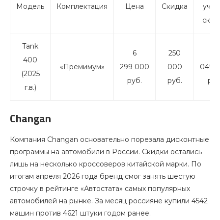
Модель
Комплектация
Цена
Скидка
учет
скид
Tank
6
250
6
400
«Премимум»
299 000
000
049 
(2025
руб.
руб.
руб
г.в.)
Changan
Компания Changan основательно порезала дисконтные
программы на автомобили в России. Скидки остались
лишь на несколько кроссоверов китайской марки. По
итогам апреля 2026 года бренд смог занять шестую
строчку в рейтинге «Автостата» самых популярных
автомобилей на рынке. За месяц россияне купили 4542
машин против 4621 штуки годом ранее.