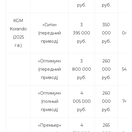
руб.
руб.
ру
KGM
«Сити»
3
350
3
Korando
(передний
395 000
000
045 
(2025
привод)
руб.
руб.
ру
г.в.)
«Оптимум»
3
260
3
(передний
800 000
000
540 
привод)
руб.
руб.
ру
«Оптимум»
4
260
3
(полный
005 000
000
745 
привод)
руб.
руб.
ру
«Премьер»
4
265
4