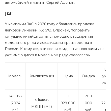
автомобилей в лизинг, Сергей Афонин.
JAC
У компании JAC в 2026 году обвалились продажи
легковой линейки (-53,5%). Впрочем, поправить
ситуацию китайцы хотят с помощью расширения
модельного ряда и локализации производства в
России. К тому же, они ввели скидочные программы на
уже имеющиеся в модельном ряду кроссоверы.
Цена
Модель
Комплектация
Цена
Скидка
учет
скид
JAC JS3
1
200
1
«Люкс»,
(2024
929 000
000
729 
МКПП (MT)
г.в.)
руб.
руб.
руб