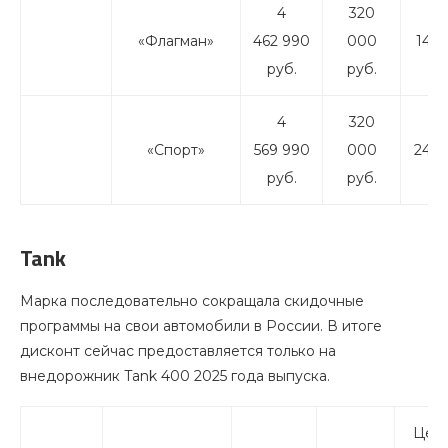
4
320
4
«Флагман»
462 990
000
142 
руб.
руб.
ру
4
320
4
«Спорт»
569 990
000
249 
руб.
руб.
ру
Tank
Марка последовательно сокращала скидочные
программы на свои автомобили в России. В итоге
дисконт сейчас предоставляется только на
внедорожник Tank 400 2025 года выпуска.
Цена