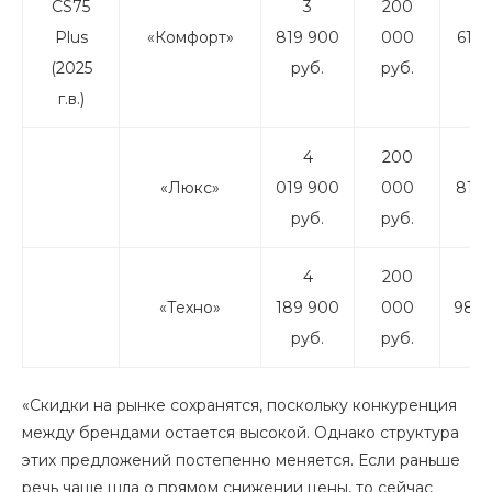
CS75
3
200
3
Plus
«Комфорт»
819 900
000
619 
(2025
руб.
руб.
ру
г.в.)
4
200
3
«Люкс»
019 900
000
819 
руб.
руб.
ру
4
200
3
«Техно»
189 900
000
989 
руб.
руб.
ру
«Скидки на рынке сохранятся, поскольку конкуренция
между брендами остается высокой. Однако структура
этих предложений постепенно меняется. Если раньше
речь чаще шла о прямом снижении цены, то сейчас