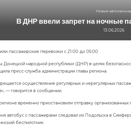
Новые автозакон
В ДНР ввели запрет на ночные п
13.06.2026
или пассажирские перевозки с 21:00 до 05:00
 Донецкой народной республики (ДНР) в целях безопасност
щила пресс-служба администрации главы региона.
апрещается осуществление регулярных и нерегулярных пассаж
в», — говорится в сообщении.
в регионе временно приостановили отправку организованных 
юня автобус с пассажирами следовал из Подольска в Симферо
аинский беспилотник.