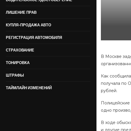
ЛИШЕНИЕ ПРАВ
КУПЛЯ-ПРОДАЖА АВТО
РЕГИСТРАЦИЯ АВТОМОБИЛЯ
СТРАХОВАНИЕ
В Москве зад
ТОНИРОВКА
организованн
ШТРАФЫ
Как сообщила
получала по 
ТАЙМЛАЙН ИЗМЕНЕНИЙ
рублей.
Полицейские 
одно произво
В ходе обыск
и другие пре