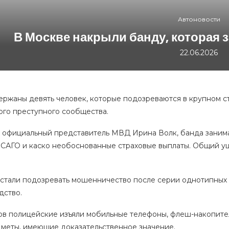
Автоновости
В Москве накрыли банду, которая
22.06.2026
ержаны девять человек, которые подозреваются в крупном с
ого преступного сообщества.
 официальный представитель МВД Ирина Волк, банда заним
ОСАГО и каско необоснованные страховые выплаты. Общий у
стали подозревать мошенничество после серии однотипных а
дство.
ов полицейские изъяли мобильные телефоны, флеш-накопител
дметы, имеющие доказательственное значение.