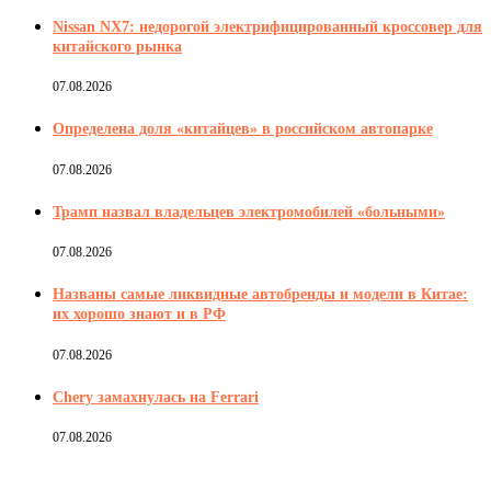
Nissan NX7: недорогой электрифицированный кроссовер для
китайского рынка
07.08.2026
Определена доля «китайцев» в российском автопарке
07.08.2026
Трамп назвал владельцев электромобилей «больными»
07.08.2026
Названы самые ликвидные автобренды и модели в Китае:
их хорошо знают и в РФ
07.08.2026
Chery замахнулась на Ferrari
07.08.2026