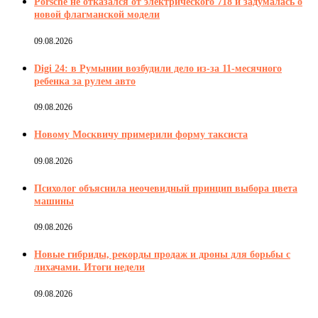
Porsche не отказался от электрического 718 и задумалась о
новой флагманской модели
09.08.2026
Digi 24: в Румынии возбудили дело из-за 11-месячного
ребенка за рулем авто
09.08.2026
Новому Москвичу примерили форму таксиста
09.08.2026
Психолог объяснила неочевидный принцип выбора цвета
машины
09.08.2026
Новые гибриды, рекорды продаж и дроны для борьбы с
лихачами. Итоги недели
09.08.2026