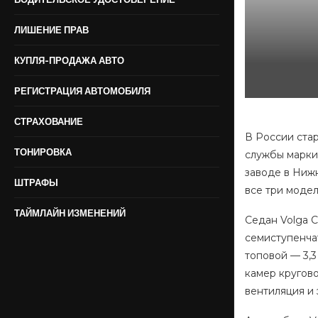
ЛИШЕНИЕ ПРАВ
КУПЛЯ-ПРОДАЖА АВТО
РЕГИСТРАЦИЯ АВТОМОБИЛЯ
СТРАХОВАНИЕ
В России ста
ТОНИРОВКА
службы марки,
заводе в Нижн
ШТРАФЫ
все три модел
ТАЙМЛАЙН ИЗМЕНЕНИЙ
Седан Volga C
семиступенчат
топовой — 3,3
камер кругово
вентиляция и