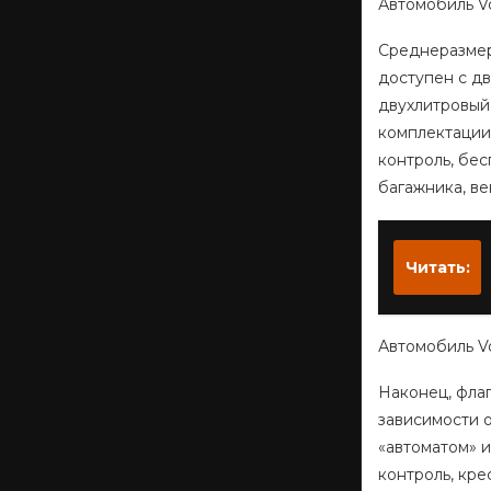
Автомобиль V
Среднеразмерн
доступен с дв
двухлитровый 
комплектации
контроль, бе
багажника, в
Читать:
Автомобиль V
Наконец, флаг
зависимости 
«автоматом» 
контроль, кре