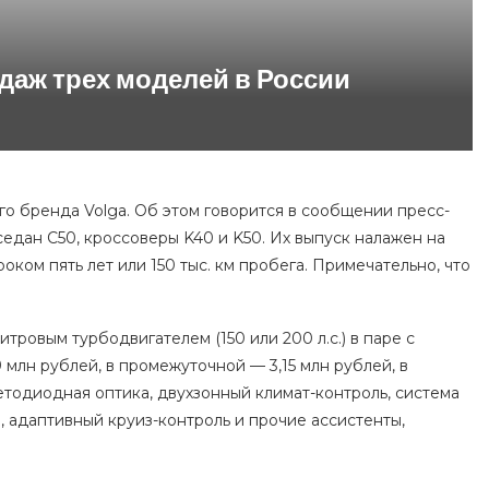
одаж трех моделей в России
о бренда Volga. Об этом говорится в сообщении пресс-
седан C50, кроссоверы K40 и K50. Их выпуск налажен на
ком пять лет или 150 тыс. км пробега. Примечательно, что
тровым турбодвигателем (150 или 200 л.с.) в паре с
 млн рублей, в промежуточной — 3,15 млн рублей, в
етодиодная оптика, двухзонный климат-контроль, система
, адаптивный круиз-контроль и прочие ассистенты,