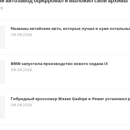
й автозавод оцифровал и выложил свои архивы
26
Названы китайские авто, которые лучше и хуже остальн
08.08.2026
BMW запустила производство нового седана i3
08.08.2026
Гибридный кроссовер Nissan Qashqai e-Power установил 
08.08.2026