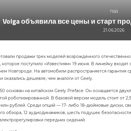
ПДД
Volga объявила все цены и старт пр
21.06.2026
ртовали продажи трех моделей возрожденного отечественног
 которое поступило «Известиям» 19 июня. В линейку входят 
ем Новгороде. На автомобили распространяется гарантия сро
и оказались дешевле, чем аналоги от Geely.
50 основан на китайском Geely Preface. Он оснащается двухли
ой роботизированной. В базовой версии модель стоит от 2,9
 млн рублей. Среди опций — 17- либо 18-дюймовые диски, св
го обзора, 12 аудиодинамиков, шесть подушек безопасности
 электрорегулировки передних сидений.