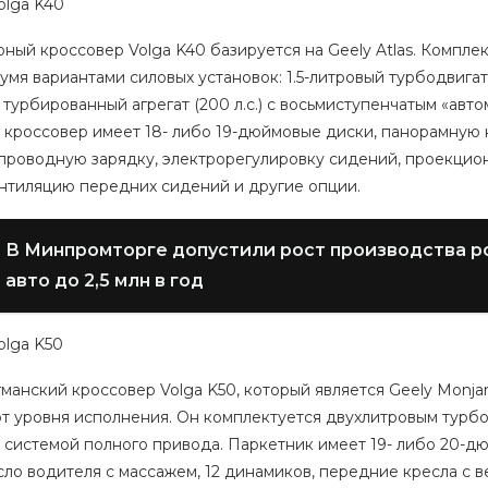
olga K40
ый кроссовер Volga K40 базируется на Geely Atlas. Комплектац
умя вариантами силовых установок: 1.5-литровый турбодвигате
турбированный агрегат (200 л.с.) с восьмиступенчатым «авт
 кроссовер имеет 18- либо 19-дюймовые диски, панорамную к
спроводную зарядку, электрорегулировку сидений, проекцио
ентиляцию передних сидений и другие опции.
В Минпромторге допустили рост производства р
авто до 2,5 млн в год
olga K50
манский кроссовер Volga K50, который является Geely Monjaro 
от уровня исполнения. Он комплектуется двухлитровым турбо
и системой полного привода. Паркетник имеет 19- либо 20-д
сло водителя с массажем, 12 динамиков, передние кресла с в