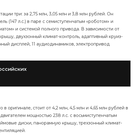
ии три: за 2,75 млн, 3,05 млн и 3,8 млн рублей. Он
ль (147 л.с.) в паре с семиступенчатым «роботом» и
оматом» и системой полного привода. В зависимости от
рышу, двухзонный климат-контроль, адаптивный круиз-
нный дисплей, 11 аудиодинамиков, электропривод
оссийских
в оригинале, стоит от 4,2 млн, 4,5 млн и 4,65 млн рублей в
двигателем мощностью 238 л.с. с восьмиступенчатым
юймовые диски, панорамную крышу, трехзонный климат-
ентиляцией.