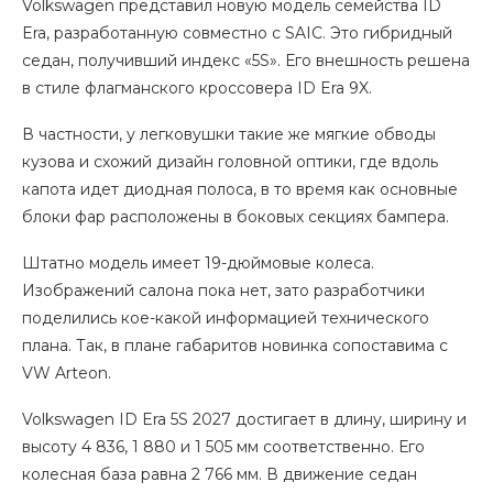
Volkswagen представил новую модель семейства ID
Era, разработанную совместно с SAIC. Это гибридный
седан, получивший индекс «5S». Его внешность решена
в стиле флагманского кроссовера ID Era 9X.
В частности, у легковушки такие же мягкие обводы
кузова и схожий дизайн головной оптики, где вдоль
капота идет диодная полоса, в то время как основные
блоки фар расположены в боковых секциях бампера.
Штатно модель имеет 19-дюймовые колеса.
Изображений салона пока нет, зато разработчики
поделились кое-какой информацией технического
плана. Так, в плане габаритов новинка сопоставима с
VW Arteon.
Volkswagen ID Era 5S 2027 достигает в длину, ширину и
высоту 4 836, 1 880 и 1 505 мм соответственно. Его
колесная база равна 2 766 мм. В движение седан