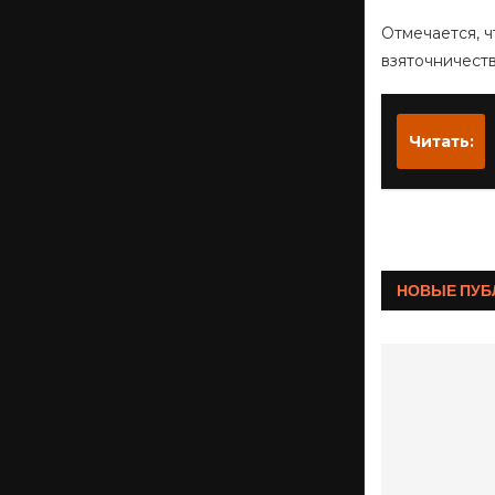
Отмечается, ч
взяточничест
Читать:
НОВЫЕ ПУБ