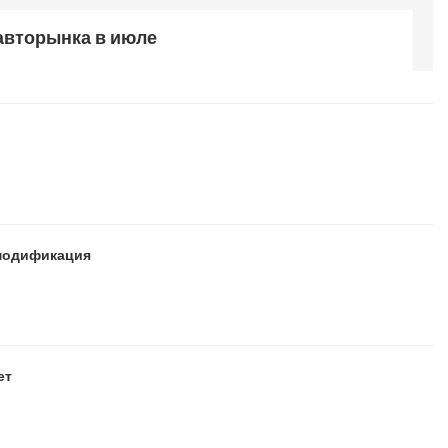
авторынка в июле
я модификация
ет