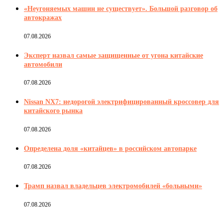
«Неугоняемых машин не существует». Большой разговор об
автокражах
07.08.2026
Эксперт назвал самые защищенные от угона китайские
автомобили
07.08.2026
Nissan NX7: недорогой электрифицированный кроссовер для
китайского рынка
07.08.2026
Определена доля «китайцев» в российском автопарке
07.08.2026
Трамп назвал владельцев электромобилей «больными»
07.08.2026