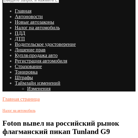
Главная
Автоновости
Новые автозаконы
Налог на автомобиль
ПДД
ДТП
Водительское удостоверение
Лишение прав
Купля-продажа авто
Регистрация автомобиля
Страхование
Тонировка
Штрафы
Таймлайн изменений
Изменения
Главная страница
Налог на автомобиль
Foton вывел на российский рынок
флагманский пикап Tunland G9