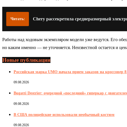
Chery рассекретила среднеразмерный электр
Читать:
Работы над ходовым экземпляром модели уже ведутся. Его обе
но каким именно — не уточняется. Неизвестной остается и цен
Новые публикации
Российская марка UMO начала прием заказов на кроссовер 8
09.08.2026
Bugatti Destrier: очередной «последний» гиперкар с двигател
09.08.2026
В США полицейские использовали необычный костюм
09.08.2026