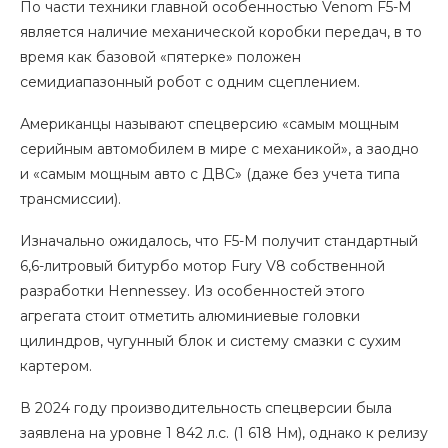
По части техники главной особенностью Venom F5-M
является наличие механической коробки передач, в то
время как базовой «пятерке» положен
семидиапазонный робот с одним сцеплением.
Американцы называют спецверсию «самым мощным
серийным автомобилем в мире с механикой», а заодно
и «самым мощным авто с ДВС» (даже без учета типа
трансмиссии).
Изначально ожидалось, что F5-M получит стандартный
6,6-литровый битурбо мотор Fury V8 собственной
разработки Hennessey. Из особенностей этого
агрегата стоит отметить алюминиевые головки
цилиндров, чугунный блок и систему смазки с сухим
картером.
В 2024 году производительность спецверсии была
заявлена на уровне 1 842 л.с. (1 618 Нм), однако к релизу