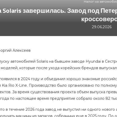
Налог на автомоби
 Solaris завершилась. Завод под Пет
кроссовер
29.06.2026
еоргий Алексеев
пуску автомобилей Solaris на бывшем заводе Hyundai в Сес
 моделей, которые после ухода корейских брендов выпускал
 появился в 2024 году и объединил хорошо знакомые российс
o и Kia Rio X-Line. Производство было организовано по полн
ктов. За время существования проекта объем выпуска превы
 года по настоящее время предприятие собрало около 82 ты
то в течение 2026 года завод не выпустил ни одного нового 
лучать машины из запасов, собранных еще в 2025 году. По 