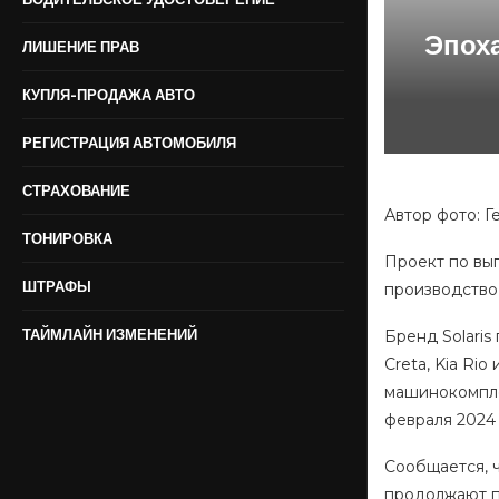
Эпоха
ЛИШЕНИЕ ПРАВ
КУПЛЯ-ПРОДАЖА АВТО
РЕГИСТРАЦИЯ АВТОМОБИЛЯ
СТРАХОВАНИЕ
Автор фото: Г
ТОНИРОВКА
Проект по вы
ШТРАФЫ
производство
ТАЙМЛАЙН ИЗМЕНЕНИЙ
Бренд Solaris
Creta, Kia Ri
машинокомпле
февраля 2024
Сообщается, ч
продолжают по