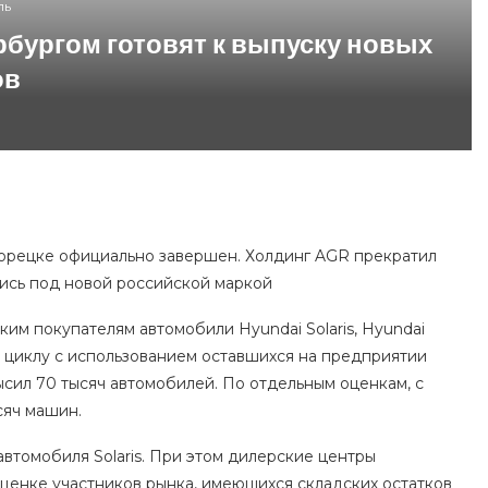
ль
ербургом готовят к выпуску новых
ов
трорецке официально завершен. Холдинг AGR прекратил
ись под новой российской маркой
ким покупателям автомобили Hyundai Solaris, Hyundai
ому циклу с использованием оставшихся на предприятии
сил 70 тысяч автомобилей. По отдельным оценкам, с
сяч машин.
автомобиля Solaris. При этом дилерские центры
оценке участников рынка, имеющихся складских остатков