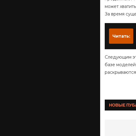
может хватить
За время сущ
Читать:
Следующим эта
базе моделей
раскрываютс
НОВЫЕ ПУБ