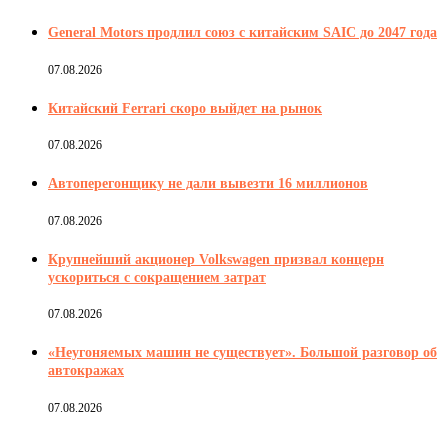
General Motors продлил союз с китайским SAIC до 2047 года
07.08.2026
Китайский Ferrari скоро выйдет на рынок
07.08.2026
Автоперегонщику не дали вывезти 16 миллионов
07.08.2026
Крупнейший акционер Volkswagen призвал концерн
ускориться с сокращением затрат
07.08.2026
«Неугоняемых машин не существует». Большой разговор об
автокражах
07.08.2026