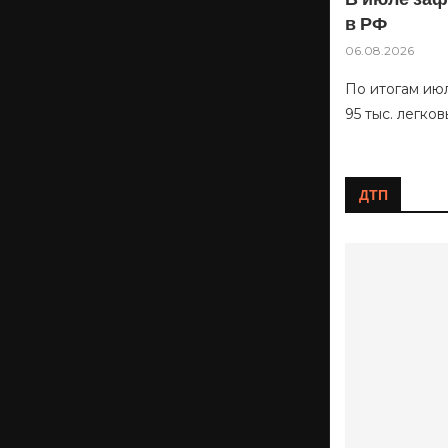
в РФ
06.08.2026
По итогам ию
95 тыс. легко
ДТП