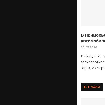
В Приморье
автомобил
20.03.2026
В городе Усс
транспортное
город 20 мар
ШТРАФЫ