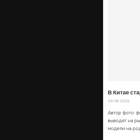
В Китае ста
06.08.2026
Автор фото: 
выводят на ры
модели на род