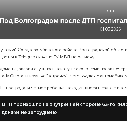
ДТП
Под Волгоградом после ДТП госпита
01.03.2026
ругацкий Среднеахтубинского района Волгоградской области
щается в Telegram-канале ГУ МВД по региону.
омства, авария случилась накануне около семи часов вечера
ada Granta, выехал на "встречку" и столкнулся с автомобилем
ЧП пострадали четыре ребенка, находившиеся в салоне ином
ДТП произошло на внутренней стороне 63-го ки
движение затруднено