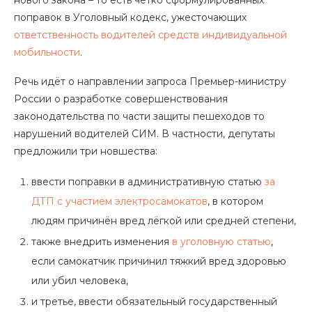
нового закона – то есть чётко сформулированных
поправок в Уголовный кодекс, ужесточающих
ответственность водителей средств индивидуальной
мобильности
.
Речь идёт о направлении запроса Премьер-министру
России о разработке совершенствования
законодательства по части защиты пешеходов то
нарушений водителей СИМ. В частности, депутаты
предложили три новшества:
ввести поправки в административную статью
за
ДТП с участием электросамокатов
, в котором
людям причинён вред лёгкой или средней степени,
также внедрить изменения
в уголовную статью
,
если самокатчик причинил тяжкий вред здоровью
или убил человека,
и третье, ввести обязательный государственный